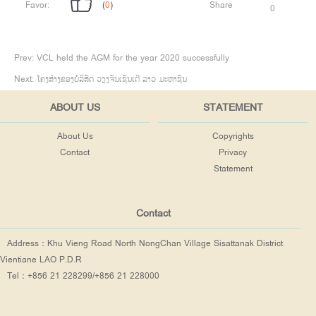
Favor:
(
0
)
Share
0
Prev:
VCL held the AGM for the year 2020 successfully
Next:
ໂຄງສ້າງຂອງບໍລິສັດ ວຽງຈັນເຊັນເຕີ ລາວ ມະຫາຊົນ
ABOUT US
STATEMENT
About Us
Copyrights
Contact
Privacy
Statement
Contact
Address：Khu Vieng Road North NongChan Village Sisattanak District
Vientiane LAO P.D.R
Tel：+856 21 228299/+856 21 228000