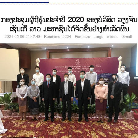
ກອງປະຊຸມຜູ້ຖືຮຸ້ນປະຈຳປີ 2020 ຂອງບໍລິສັດ ວຽງຈັນ
ເຊັນເຕີ ລາວ ມະຫາຊົນໄດ້ຈັດຂຶ້ນຢ່າງສໍາເລັດຜົນ
2021-05-06 21:47:48 Readtime: 2224 Font size :
Large
middle
Small