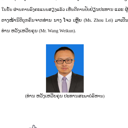
ປ່ຽນ
ປະທານ ແລະ ຜູ
ໃນນັ້ນ ຜ່ານການລົງຄະແນນສຽງແລ້ວ ເຫັນດີການປັບ
ຕາງໜ້າ
ນິຕິບຸກຄົນຈາກ
ທ່ານ ນາງ ໂຈວ ເຫຼີຍ
(Ms. Zhou Lei)
ມາເປັ
ທ່ານ ຫວັງເຫວີຍຄຸນ
(Mr. Wang Weikun)
.
(ທ່ານ ຫວັງເຫວີຍຄຸນ
ປະທານ
ສະພາບໍລິຫານ)