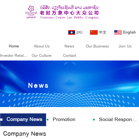
ລາວ
中文
English
Home
About Us
News
Our Business
Join Us
Investor Relations
Our Culture
Contact
News
Company News
Promotion
Social Responsibility
Company News