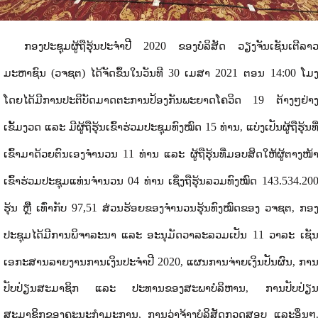
2020
ກອງປະຊຸມຜູ້ຖືຮຸ້ນປະຈຳປີ
ຂອງ
ບໍລິສັດ ວຽງຈັນເຊັນເຕີລາ
(
)
30
2021
14:00
ມະຫາຊົນ
ວຈຊຕ
ໄດ້ຈັດ
ຂຶ້ນ
ໃນວັນທີ
ເມສາ
ຕອນ
ໂມ
19
ໂດຍໄດ້ມີການປະຕິບັດມາດຕະການປ້ອງກັນພະຍາດໂຄວິດ
ຕ້າງໆຢ່າ
15
ເຂັ້ມງວດ ແລະ
ມີຜູ້ຖືຮຸ້ນເຂົ້າຮ່ວມປະຊຸມທົງໝົດ
ທ່ານ, ແບ່ງເປັນຜູ້ຖືຮຸ້ນທີ
11
ເຂົ້າມາດ້ວຍຕົນເອງຈໍານວນ
ທ່ານ ແລະ ຜູ້ຖືຮຸ້ນທີ່ມອບສິດໃຫ້ຜູ້ຕາງໜ້
04
143.534.20
ເຂົ້າຮ່ວມປະຊຸມແທ່ນຈໍານວນ
ທ່ານ ເຊິ່ງຖືຮຸ້ນລວມທົງໝົດ
97,51
ຮຸ້ນ ຫຼືື ເທົ່າກັບ
ສ່ວນຮ້ອຍຂອງຈໍານວນຮຸ້ນທົງໝົດຂອງ ວຈຊຕ
, ກອ
11
ປະຊຸມໄດ້ມີການພິຈາລະນາ ແລະ ອະນຸມັດ
ວາລະລວມເປັນ
ວາລະ
ເຊັ
2020
ເອກະສານລາຍງານການເງິນປ
ະຈໍາປີ
, ແຜນການຈ່າຍເງິນປັນຜົນ, ກາ
ປັບປ່ຽນສະມາຊິກ ແລະ ປະທານຂອງສະພາບໍລິຫານ, ການປັບປ່ຽ
ສະມາຊິກຂອງຄະນະກໍາມະການ, ການວ່າຈ້າງບໍລິສັດກວດສອບ ແລະອຶ່ນໆ