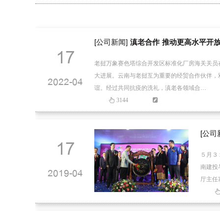
[公司新闻]
滇老合作 推动更高水平开
17
老挝万象赛色塔综合开发区标准化厂房海关关员
大进展。云南与老挝互为重要的经贸合作伙伴，
2022-04
谊。经过共同抗疫的洗礼，滇老各领域合…
3144
[公司
17
５月３
南建投
2019-04
厅主任