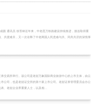
成圆 通讯员 徐苔林近年来，中老昆万铁路建设持续推进，接连取得重
肩、共渡难关，又一次诠释了中老两国人民患难与共、同舟共济的深情厚
证券交易所举行。该公司是老挝万象国际商业旅游中心的上市主体，由云
上市公司，也是老挝证交所的第十家上市公司。老挝证券管理委员会办公
代表、老挝企业界重要人士，以及相…