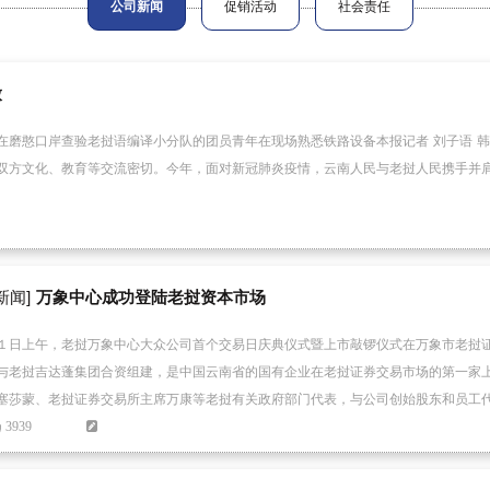
公司新闻
促销活动
社会责任
放
在磨憨口岸查验老挝语编译小分队的团员青年在现场熟悉铁路设备本报记者 刘子语 韩
双方文化、教育等交流密切。今年，面对新冠肺炎疫情，云南人民与老挝人民携手并
新闻]
万象中心成功登陆老挝资本市场
１日上午，老挝万象中心大众公司首个交易日庆典仪式暨上市敲锣仪式在万象市老挝
与老挝吉达蓬集团合资组建，是中国云南省的国有企业在老挝证券交易市场的第一家
塞莎蒙、老挝证券交易所主席万康等老挝有关政府部门代表，与公司创始股东和员工
3939